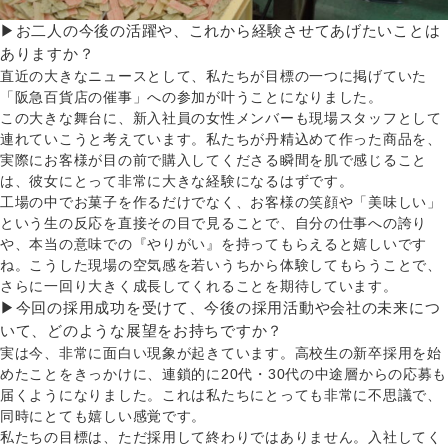
▶お二人の今後の活躍や、これから経験させてあげたいことは
ありますか？
直近の大きなニュースとして、私たちが目標の一つに掲げていた
「阪急百貨店の催事」への参加が叶うことになりました。
この大きな舞台に、新入社員の女性メンバーも現場スタッフとして
連れていこうと考えています。私たちが丹精込めて作った商品を、
実際にお客様が目の前で購入してくださる瞬間を肌で感じること
は、彼女にとって非常に大きな経験になるはずです。
工場の中でお菓子を作るだけでなく、お客様の笑顔や「美味しい」
という生の反応を直接その目で見ることで、自分の仕事への誇り
や、本当の意味での『やりがい』を持ってもらえると嬉しいです
ね。こうした現場の空気感を若いうちから体験してもらうことで、
さらに一回り大きく成長してくれることを期待しています。
▶今回の採用成功を受けて、今後の採用活動や会社の未来につ
いて、どのような展望をお持ちですか？
実は今、非常に面白い現象が起きています。高校生の新卒採用を始
めたことをきっかけに、連鎖的に20代・30代の中途層からの応募も
届くようになりました。これは私たちにとっても非常に不思議で、
同時にとても嬉しい感覚です。
私たちの目標は、ただ採用して終わりではありません。入社してく