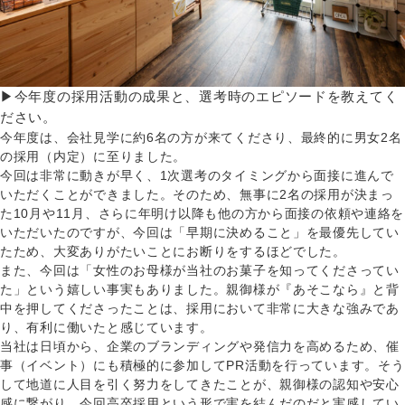
▶今年度の採用活動の成果と、選考時のエピソードを教えてく
ださい。
今年度は、会社見学に約6名の方が来てくださり、最終的に男女2名
の採用（内定）に至りました。
今回は非常に動きが早く、1次選考のタイミングから面接に進んで
いただくことができました。そのため、無事に2名の採用が決まっ
た10月や11月、さらに年明け以降も他の方から面接の依頼や連絡を
いただいたのですが、今回は「早期に決めること」を最優先してい
たため、大変ありがたいことにお断りをするほどでした。
また、今回は「女性のお母様が当社のお菓子を知ってくださってい
た」という嬉しい事実もありました。親御様が『あそこなら』と背
中を押してくださったことは、採用において非常に大きな強みであ
り、有利に働いたと感じています。
当社は日頃から、企業のブランディングや発信力を高めるため、催
事（イベント）にも積極的に参加してPR活動を行っています。そう
して地道に人目を引く努力をしてきたことが、親御様の認知や安心
感に繋がり、今回高卒採用という形で実を結んだのだと実感してい