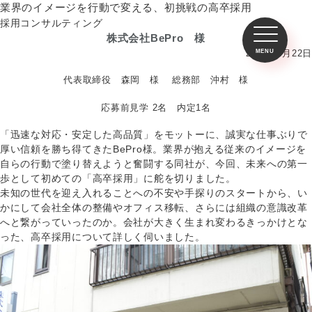
業界のイメージを行動で変える、初挑戦の高卒採用
採用コンサルティング
株式会社BePro 様
2026年5月22日
代表取締役 森岡 様 総務部 沖村 様
応募前見学 2名 内定1名
「迅速な対応・安定した高品質」をモットーに、誠実な仕事ぶりで
厚い信頼を勝ち得てきたBePro様。業界が抱える従来のイメージを
自らの行動で塗り替えようと奮闘する同社が、今回、未来への第一
歩として初めての「高卒採用」に舵を切りました。
未知の世代を迎え入れることへの不安や手探りのスタートから、い
かにして会社全体の整備やオフィス移転、さらには組織の意識改革
へと繋がっていったのか。会社が大きく生まれ変わるきっかけとな
った、高卒採用について詳しく伺いました。