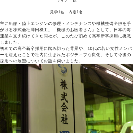
ヤマナ 様
見学1名 内定1名
主に船舶・陸上エンジンの修理・メンテナンスや機械整備全般を手
がける株式会社澤田機工。「機械のお医者さん」として、日本の海
運業を支え続けてきた同社が、このたび初めて高卒新卒採用に挑戦
しました。
初めての高卒新卒採用に踏み切った背景や、10代の若い女性メンバ
ーを迎えたことで社内に生まれたポジティブな変化、そして今後の
採用への展望についてお話を伺いました。