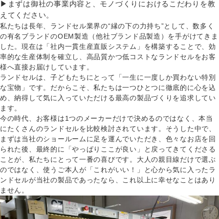
▶まずは御社の事業内容と、モノづくりにおけるこだわりを教
えてください。
私たちは長年、ランドセル業界の“縁の下の力持ち”として、数多く
の有名ブランドのOEM製造（他社ブランド品製造）を手がけてきま
した。現在は「社内一貫生産直販システム」を構築することで、効
率的な生産体制を確立し、高品質かつ低コストなランドセルをお客
様へ直接お届けしています。
ランドセルは、子どもたちにとって「一生に一度しか買わない特別
な宝物」です。だからこそ、私たちは一つひとつに徹底的に心を込
め、納得して気に入っていただける最高の製品づくりを追求してい
ます。
今の時代、お客様は1つのメーカーだけで決めるのではなく、本当
にたくさんのランドセルを比較検討されています。そうした中で、
まずは当社のショールームに足を運んでいただき、色々なお店を回
られた後、最終的に「やっぱりここが良い」と戻ってきてくださる
ことが、私たちにとって一番の喜びです。大人の親目線だけで選ぶ
のではなく、使うご本人が「これがいい！」と心から気に入ったラ
ンドセルが当社の製品であったなら、これ以上に幸せなことはあり
ません。