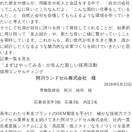
れた彼女や彼らが、同級生や友人と会話をする中で、「自分の会社
ってこんなに良いところなんだよ」「こんな面白い仕事をしている
んだ」と、自然と会社を自慢してもらえるような環境を作っていき
たいと考えています。
そうして社員が自社に誇りを持って発信してくれることが、結果的
に周り回って「友人紹介」や、新たな良いご縁に繋がっていくこと
を期待しています。これからも、若い世代が生き生きと働き、誰か
に紹介したくなるような魅力的な企業づくりを続けていきたいと思
います。
記事一覧を見る
「まずはやってみる」が生んだ新しい採用活動
採用コンサルティング
阿川ランドセル株式会社 様
2026年5月22日
専務取締役 阿川 純司 様
応募前見学3校 応募3名 内定2名
長年にわたり有名ブランドのOEM製造を手がけ、確かな技術力でラ
ンドセル業界を支え続けてきた阿川ランドセル株式会社。社内一貫
生産直販システムによる「高品質・低コスト」なモノづくりを追求