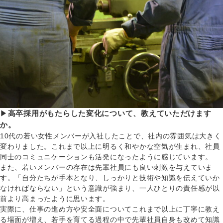
▶
高卒採用がもたらした変化について、教えていただけます
か。
10代の若い女性メンバーが入社したことで、社内の雰囲気は大きく
変わりました。これまで以上に明るく和やかな空気が生まれ、社員
同士のコミュニケーションも活発になったように感じています。
また、若いメンバーの存在は先輩社員にも良い刺激を与えていま
す。「自分たちが手本となり、しっかりと技術や知識を伝えていか
なければならない」という意識が強まり、一人ひとりの責任感が以
前より高まったように思います。
実際に、仕事の進め方や安全面についてこれまで以上に丁寧に教え
る場面が増え、若手を育てる過程の中で先輩社員自身も改めて知識