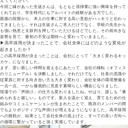
えてください。
今回ご縁があった生徒さんは、もともと清掃業に強い興味を持って
くれており、学生時代にもアルバイトの経験がある方でした。
面接の段階から、本人の仕事に対する高い意欲がハッキリと伝わっ
てきましたし、それは生徒さんご本人だけでなく、学校の先生から
も強い熱意と太鼓判を押していただけるほどでした。その前向きな
姿勢を見て、最初の不安は期待へと変わっていきました。
▶高卒採用が決まったことで、会社全体にはどのような変化が
起きましたか？
この高卒採用が決まったことは、会社にとって「大きく変わるキッ
カケ」になりました。
まず、若い新しい仲間を迎えるにあたって、会社の移転（オフィス
のリニューアル）を決断しました。それだけでなく、社長の意識や
従業員に対する向き合い方も大きく変わり、会社全体の環境整備を
一点一点、一から徹底的に見直す素晴らしい機会になりました。
現場での「声掛け」の仕方も変わりましたね。やはり、誰しも『褒
められると嬉しい』ものです。新人を温かく迎え、育てるための仕
組みやコミュニケーションが生まれたことで、既存のメンバーの間
でもよりポジティブな声掛けが増えるようになりました。高卒採用
への挑戦が、結果として会社全体の底上げと、すべての良い方向へ
の循環に繋がっていると強く実感しています。