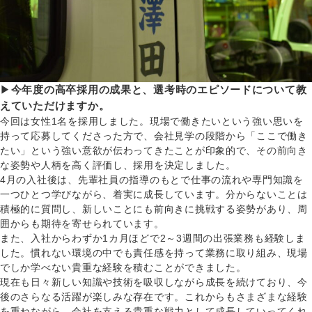
▶
今年度の高卒採用の成果と、選考時のエピソードについて教
えていただけますか。
今回は女性1名を採用しました。現場で働きたいという強い思いを
持って応募してくださった方で、会社見学の段階から「ここで働き
たい」という強い意欲が伝わってきたことが印象的で、その前向き
な姿勢や人柄を高く評価し、採用を決定しました。
4月の入社後は、先輩社員の指導のもとで仕事の流れや専門知識を
一つひとつ学びながら、着実に成長しています。分からないことは
積極的に質問し、新しいことにも前向きに挑戦する姿勢があり、周
囲からも期待を寄せられています。
また、入社からわずか1カ月ほどで2～3週間の出張業務も経験しま
した。慣れない環境の中でも責任感を持って業務に取り組み、現場
でしか学べない貴重な経験を積むことができました。
現在も日々新しい知識や技術を吸収しながら成長を続けており、今
後のさらなる活躍が楽しみな存在です。これからもさまざまな経験
を重ねながら、会社を支える貴重な戦力として成長していってくれ